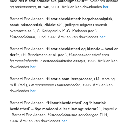
med det historiedidaktiske paradigmeskift?
“,
Noter om historie
og undervisning
, nr. 148, 2001. Artiklen kan downloades
her
.
Bernard Eric Jensen, “
Historiebevidsthed: begrebsanalytisk,
samfundsteoretisk, didaktisk”
, (tidligere udgivet i svensk
oversættelse i), C. Karlegärd & K.-G. Karlsson (red.).
Historiedidaktik
, Lund, 1997. Artiklen kan downlaodes
her:
Bernard Eric Jensen, “
Historiebevidsthed og historie – hvad er
det?
“, i H. Brinckmann et al. (red.),
Historieskabt såvel som
historieskabende. 7 historiedidaktiske essays
, 1996. Artiklen kan
downloades
her
.
Bernard Eric Jensen, “
Historie som læreproces
“, i M. Morsing
m.fl. (red.),
Læreprocesser i virksomheden
, 1996. Artiklen kan
downloades
her
.
Bernard Eric Jensen, “
‘Historiebevidsthed’ og ‘historisk
bevidsthed’ – Nye modeord eller tiltrængt reform?”,
kapitel 2
i Bernard Eric Jensen,
Historiedidaktiske sonderinger
, DLH,
1994. Artiklen kan downloades
her
.