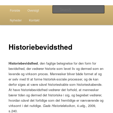
Historie – livsverden og fag
Main menu
Sear
Forside
Oversigt
Skip to primary content
Skip to secondary content
Bernards website
Nyheder
Kontakt
Historiebevidsthed
Historiebevidsthed
, den faglige betegnelse for den form for
bevidsthed, der vedrører historie som levet liv og dermed som en
levende og virksom proces. Mennesker bliver både formet af og
er selv med til at forme historisk-sociale processer, og de kan
derfor siges at være såvel historieskabte som historieskabende.
At have historiebevidsthed vedrører det forhold, at mennesker
bærer tiden og dermed det historiske i sig, og begrebet vedrører,
hvordan såvel det fortidige som det fremtidige er nærværende og
virksomt i det nutidige.
Gads Historieleksikon
, 4.udg., 2009,
s.240.