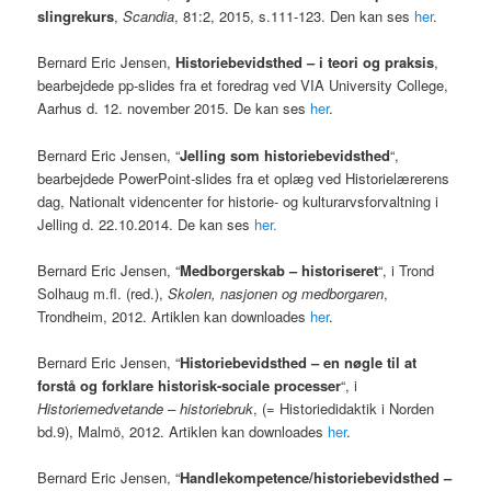
slingrekurs
,
Scandia
, 81:2, 2015, s.111-123. Den kan ses
her
.
Bernard Eric Jensen,
Historiebevidsthed – i teori og praksis
,
bearbejdede pp-slides fra et foredrag ved VIA University College,
Aarhus d. 12. november 2015. De kan ses
her
.
Bernard Eric Jensen, “
Jelling som historiebevidsthed
“,
bearbejdede PowerPoint-slides fra et oplæg ved Historielærerens
dag, Nationalt videncenter for historie- og kulturarvsforvaltning i
Jelling d. 22.10.2014. De kan ses
her.
Bernard Eric Jensen, “
Medborgerskab – historiseret
“, i Trond
Solhaug m.fl. (red.),
Skolen, nasjonen og medborgaren
,
Trondheim, 2012. Artiklen kan downloades
her
.
Bernard Eric Jensen, “
Historiebevidsthed – en nøgle til at
forstå og forklare historisk-sociale processer
“, i
Historiemedvetande – historiebruk
, (= Historiedidaktik i Norden
bd.9), Malmö, 2012. Artiklen kan downloades
her
.
Bernard Eric Jensen, “
Handlekompetence/historiebevidsthed –