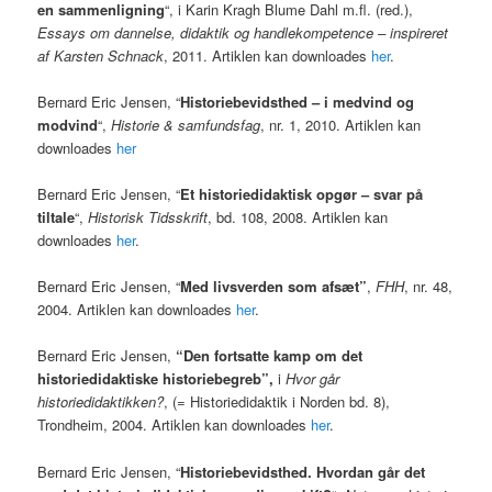
en sammenligning
“, i Karin Kragh Blume Dahl m.fl. (red.),
Essays om dannelse, didaktik og handlekompetence – inspireret
af Karsten Schnack
, 2011. Artiklen kan downloades
her
.
Bernard Eric Jensen, “
Historiebevidsthed – i medvind og
modvind
“,
Historie & samfundsfag
, nr. 1, 2010. Artiklen kan
downloades
her
Bernard Eric Jensen, “
Et historiedidaktisk opgør – svar på
tiltale
“,
Historisk Tidsskrift
, bd. 108, 2008. Artiklen kan
downloades
her
.
Bernard Eric Jensen, “
Med livsverden som afsæt”
,
FHH
, nr. 48,
2004. Artiklen kan downloades
her
.
Bernard Eric Jensen,
“Den fortsatte kamp om det
historiedidaktiske historiebegreb”,
i
Hvor går
historiedidaktikken?
, (= Historiedidaktik i Norden bd. 8),
Trondheim, 2004. Artiklen kan downloades
her
.
Bernard Eric Jensen, “
Historiebevidsthed. Hvordan går det