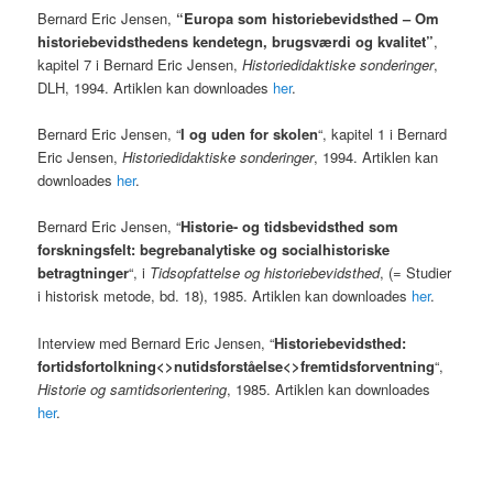
Bernard Eric Jensen,
“Europa som historiebevidsthed – Om
historiebevidsthedens kendetegn, brugsværdi og kvalitet”
,
kapitel 7 i Bernard Eric Jensen,
Historiedidaktiske sonderinger
,
DLH, 1994. Artiklen kan downloades
her
.
Bernard Eric Jensen, “
I og uden for skolen
“, kapitel 1 i Bernard
Eric Jensen,
Historiedidaktiske sonderinger
, 1994. Artiklen kan
downloades
her
.
Bernard Eric Jensen, “
Historie- og tidsbevidsthed som
forskningsfelt: begrebanalytiske og socialhistoriske
betragtninger
“, i
Tidsopfattelse og historiebevidsthed
, (= Studier
i historisk metode, bd. 18), 1985. Artiklen kan downloades
her
.
Interview med Bernard Eric Jensen, “
Historiebevidsthed:
fortidsfortolkning<>nutidsforståelse<>fremtidsforventning
“,
Historie og samtidsorientering
, 1985. Artiklen kan downloades
her
.