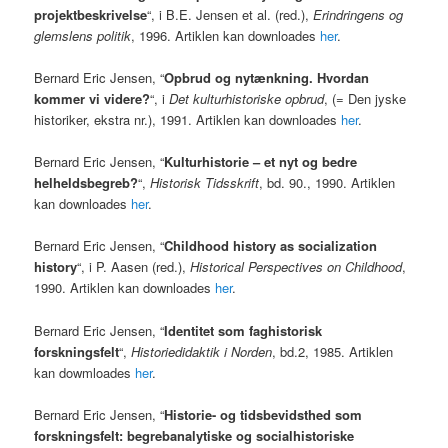
projektbeskrivelse
“, i B.E. Jensen et al. (red.),
Erindringens og
glemslens politik
, 1996. Artiklen kan downloades
her
.
Bernard Eric Jensen, “
Opbrud og nytænkning. Hvordan
kommer vi videre?
“, i
Det kulturhistoriske opbrud
, (= Den jyske
historiker, ekstra nr.), 1991. Artiklen kan downloades
her
.
Bernard Eric Jensen, “
Kulturhistorie – et nyt og bedre
helheldsbegreb?
“,
Historisk Tidsskrift
, bd. 90., 1990. Artiklen
kan downloades
her
.
Bernard Eric Jensen, “
Childhood history as socialization
history
“, i P. Aasen (red.),
Historical Perspectives on Childhood
,
1990. Artiklen kan downloades
her
.
Bernard Eric Jensen, “
Identitet som faghistorisk
forskningsfelt
“,
Historiedidaktik i Norden
, bd.2, 1985. Artiklen
kan dowmloades
her
.
Bernard Eric Jensen, “
Historie- og tidsbevidsthed som
forskningsfelt: begrebanalytiske og socialhistoriske