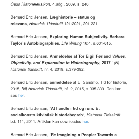
Gads Historieleksikon
, 4.udg., 2009, s. 246.
Bernard Eric Jensen,
Læghistorie – status og
relevans
,
Historisk Tidsskrift
121:2021, 201-221.
Bernard Eric Jensen,
Exploring Human Subjectivity. Barbara
Taylor’s Autobiographies
,
Life Writing
16:4, s.601-615.
Bernard Eric Jensen,
Anmeldelse af Tor Eigil Førland
Values,
Objectivity, and Explanation in Historiography
, 2017
i
(N)
Historisk tidsskift
, nr. 4, 2018, s.379-382.
Bernard Eric Jensen,
anmeldelse
af E. Sandmo, Tid for historie,
2015,
[N] Historisk Tidsskrift
, hf. 2, 2015, s.335-339. Den kan
ses
her
.
Bernard Eric Jensen, “
At handle i tid og rum. Et
socialkonstruktivistisk historiebegreb
“,
Historisk Tidsskrift
,
bd. 111, 2011. Artiklen kan downloades
her
.
Bernard Eric Jensen, “
Re-imagining a People: Towards a