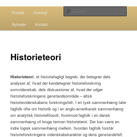
Historie – livsverden og fag
Main menu
Sear
Forside
Oversigt
Skip to primary content
Skip to secondary content
Bernards website
Nyheder
Kontakt
Historieteori
Historieteori
, et historiefagligt begreb, der betegner dels
analyser af, hvad der kendetegner historieforskning
somvidenskab, dels diskussioner af, hvad der udgør
historieforskningens genstandsområde – altså
historievidenskabens forskningsfelt. I en tysk sammenhæng taler
fagfolk ofte om historik og i en anglo-amerikansk sammenhæng
om analytisk historiefilosofi, hvorimod fagfolk i en dansk
sammenhæng vil bruge termen historieteori. Der kan være en
indre logisk sammenhæng mellem, hvordan fagfolk forstår
historieforskningens videnskabskarakter og dens genstandsfelt.