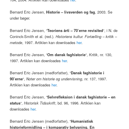
Bernard Eric Jensen,
Historie – livsverden og fag
, 2003. Se
under bøger.
Bernard Eric Jensen, “
Teoriens årti – 70’erne revisited
“, i N. de
Coninck-Smith et al. (red.).
Historiens kultur. Fortælling – kritik –
metode
, 1997. Artiklen kan downloades
her
.
Bernard Eric Jensen, “
Om dansk faghistorie
“,
Kritik
, nr. 130,
1997. Artiklen kan downloades
her
.
Bernard Eric Jensen (medforfatter), “
Dansk faghistorie i
90’erne
“,
Noter om historie og undervisning
, nr. 137, 1997.
Artiklen kan downloades
her
.
Bernard Eric Jensen, “
Selvrefleksion i dansk faghistorie – en
status
“,
Historisk Tidsskrift
, bd. 96, 1996. Artiklen kan
downloades
her
.
Bernard Eric Jensen (medforfatter), “
Humanistisk
historieformidling – i komparativ belysning. En