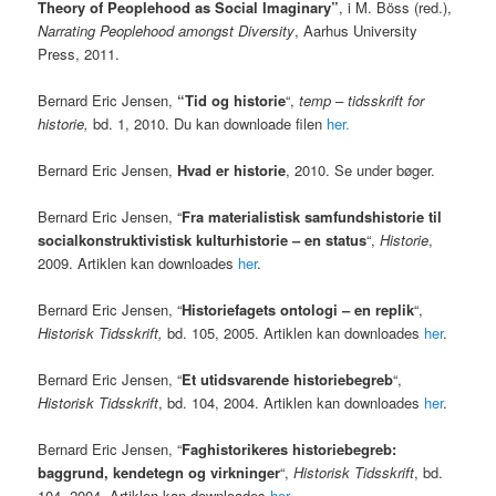
Theory of Peoplehood as Social Imaginary”
, i M. Böss (red.),
Narrating Peoplehood amongst Diversity
, Aarhus University
Press, 2011.
Bernard Eric Jensen,
“Tid og historie
“,
temp – tidsskrift for
historie,
bd. 1, 2010. Du kan downloade filen
her.
Bernard Eric Jensen,
Hvad er historie
, 2010. Se under bøger.
Bernard Eric Jensen, “
Fra materialistisk samfundshistorie til
socialkonstruktivistisk kulturhistorie – en status
“,
Historie
,
2009. Artiklen kan downloades
her
.
Bernard Eric Jensen, “
Historiefagets ontologi – en replik
“,
Historisk Tidsskrift,
bd. 105, 2005. Artiklen kan downloades
her
.
Bernard Eric Jensen, “
Et utidsvarende historiebegreb
“,
Historisk Tidsskrift
, bd. 104, 2004. Artiklen kan downloades
her
.
Bernard Eric Jensen, “
Faghistorikeres historiebegreb:
baggrund, kendetegn og virkninger
“,
Historisk Tidsskrift
, bd.
104, 2004. Artiklen kan downloades
her
.